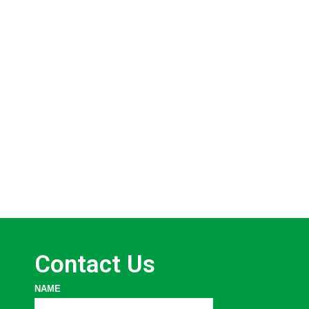
Cimentación Tanque TK‐750
‐ Estación Auxiliar Cantagal
AXI
JULY 2, 2021
by
on
OBJETIVO En el marco del proyecto “Servicio de ingenie
proyecto desarrollo Yarigüí…
CONTINUE READING
Contact Us
NAME